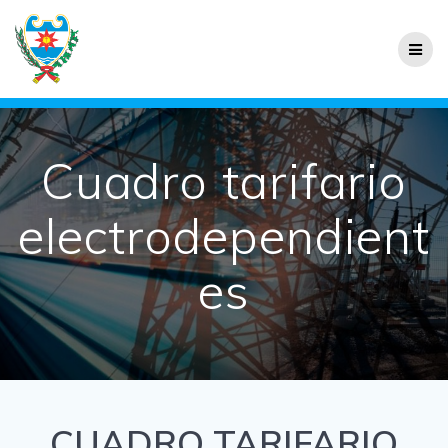
Skip
to
content
Cuadro tarifario
electrodependient
es
CUADRO TARIFARIO