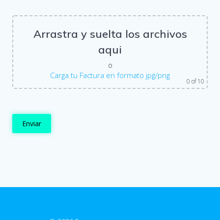
Arrastra y suelta los archivos
aqui
o
Carga tu Factura en formato jpg/png
0
of 10